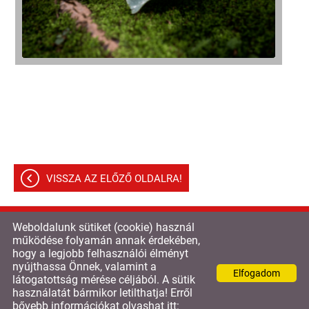
VISSZA AZ ELŐZŐ OLDALRA!
Weboldalunk sütiket (cookie) használ
© 2026 - Triton és Print Kft
működése folyamán annak érdekében,
hogy a legjobb felhasználói élményt
Oldal információk
l
Adatkezelési tájékoztató
l
nyújthassa Önnek, valamint a
Elfogadom
Impresszum
látogatottság mérése céljából. A sütik
használatát bármikor letilthatja! Erről
bővebb információkat olvashat itt: