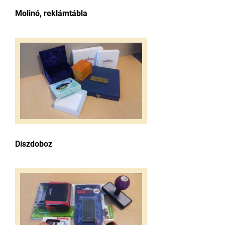
Molinó, reklámtábla
Díszdoboz