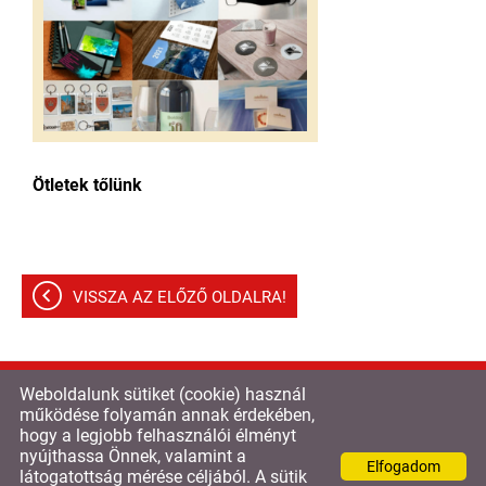
Ötletek tőlünk
VISSZA AZ ELŐZŐ OLDALRA!
Weboldalunk sütiket (cookie) használ
© 2026 - Triton és Print Kft
működése folyamán annak érdekében,
hogy a legjobb felhasználói élményt
Oldal információk
l
Adatkezelési tájékoztató
l
nyújthassa Önnek, valamint a
Elfogadom
Impresszum
látogatottság mérése céljából. A sütik