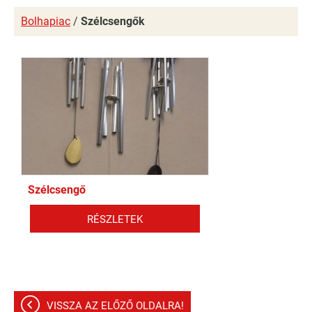
Bolhapiac
/
Szélcsengők
Szélcsengő
RÉSZLETEK
VISSZA AZ ELŐZŐ OLDALRA!