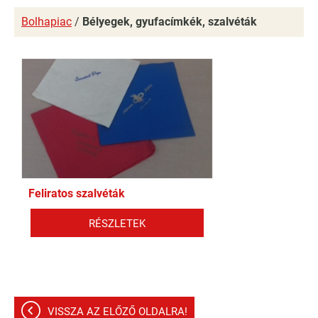
Bolhapiac
/
Bélyegek, gyufacímkék, szalvéták
Feliratos szalvéták
RÉSZLETEK
VISSZA AZ ELŐZŐ OLDALRA!